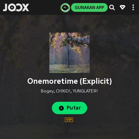
GUNAKAN APP
Onemoretime (Explicit)
Bogey
,
CHXID!
,
YUNGLATER!
Putar