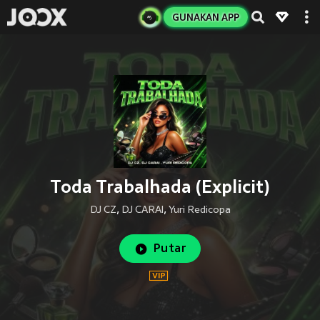
GUNAKAN APP
Toda Trabalhada (Explicit)
DJ CZ
,
DJ CARAI
,
Yuri Redicopa
Putar