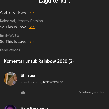
Lagu terkait
Aloha for Now
Kaleo Vai
Jeremy Passion
So This Is Love
Emily Watts
So This Is Love
Ilene Woods
Komentar untuk Rainbow 2020 (2)
Shintiia
love this song❤️🧡💛💚💙💜
5 tahun yang lalu
Sara Barahama