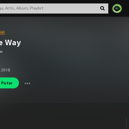
e Way
an
 2018
Putar