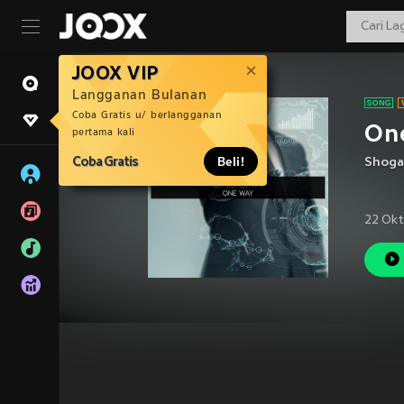
JOOX VIP
Langganan Bulanan
Coba Gratis u/ berlangganan
On
pertama kali
Coba Gratis
Beli!
Shog
22 Okt