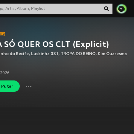
 SÓ QUER OS CLT (Explicit)
inho do Recife
,
Luskinha 081
,
TROPA DO REINO
,
Kim Quaresma
 2026
Putar