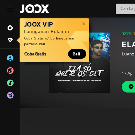
JOOX VIP
Langganan Bulanan
Coba Gratis u/ berlangganan
ELA
pertama kali
Coba Gratis
Beli!
Luanz
17 Apr