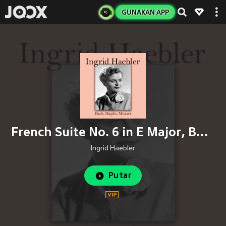
GUNAKAN APP
French Suite No. 6 in E Major, BWV 817: VIII. Menuet (Petit Menuet)
Ingrid Haebler
Putar