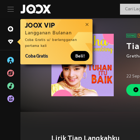
JOOX VIP
Langganan Bulanan
Coba Gratis u/ berlangganan
Ti
pertama kali
Coba Gratis
Beli!
Greth
22 Sep
Lirik Tiap Langkahku