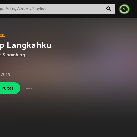
ap Langkahku
a Sihombing
 2019
Putar