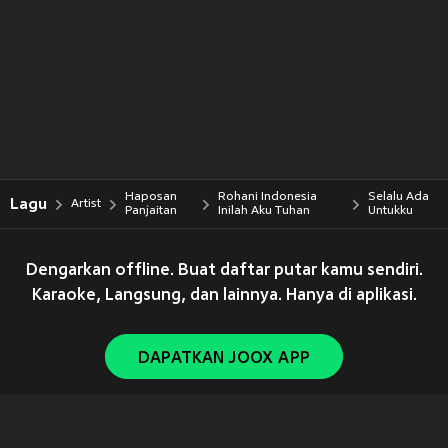
Haposan
Rohani Indonesia
Selalu Ada
Lagu
Artist
Panjaitan
Inilah Aku Tuhan
Untukku
Dengarkan offline. Buat daftar putar kamu sendiri.
Karaoke, Langsung, dan lainnya. Hanya di aplikasi.
DAPATKAN JOOX APP
Copyright © 2011-
2026
Tencent. All Rights Reserved