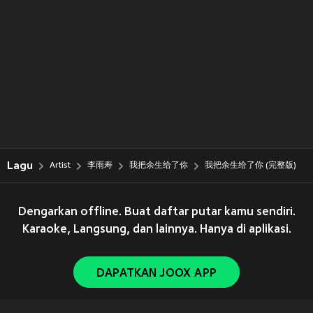
Lagu
Artist
李雨寿
我把余生给了你
我把余生给了你 (完整版)
Dengarkan offline. Buat daftar putar kamu sendiri.
Karaoke, Langsung, dan lainnya. Hanya di aplikasi.
DAPATKAN JOOX APP