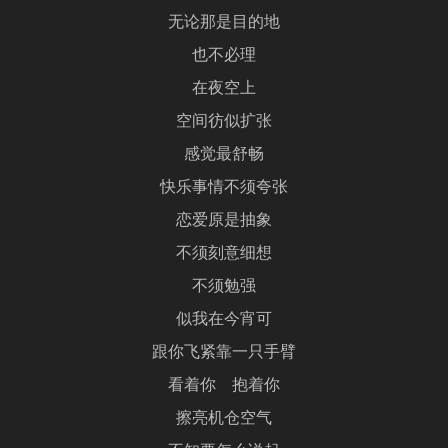
无论那是目的地
也不必理
在夜空上
空间彷似扩张
感觉最舒畅
快乐事情不须夸张
恋爱原是抽象
不须刻意细想
不须勉强
似我在今宵可
跟你飞紧靠一只手臂
看着你 抱着你
擦亮机仓空气