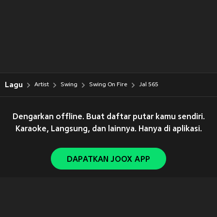
Lagu
Artist
Swing
Swing On Fire
Jal 565
Dengarkan offline. Buat daftar putar kamu sendiri.
Karaoke, Langsung, dan lainnya. Hanya di aplikasi.
DAPATKAN JOOX APP
Copyright © 2011-
2026
Tencent. All Rights Reserved