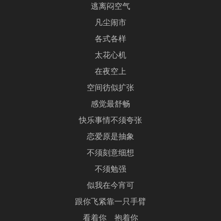
逃离闷空气
凡尘闹市
各式各样
太花心机
在夜空上
空间彷似扩张
感觉最舒畅
快乐事情不须夸张
恋爱原是抽象
不须刻意细想
不须勉强
似我在今宵可
跟你飞紧靠一只手臂
看着你 抱着你