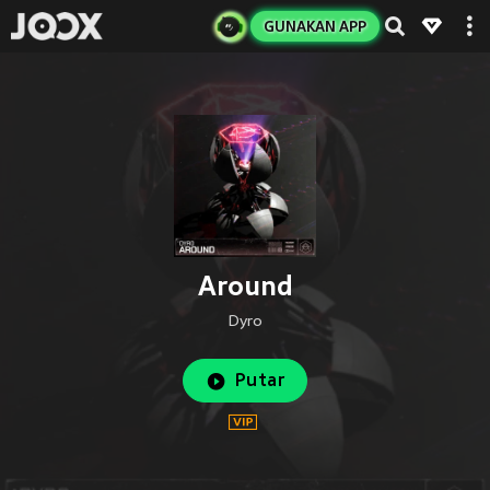
GUNAKAN APP
Around
Dyro
Putar