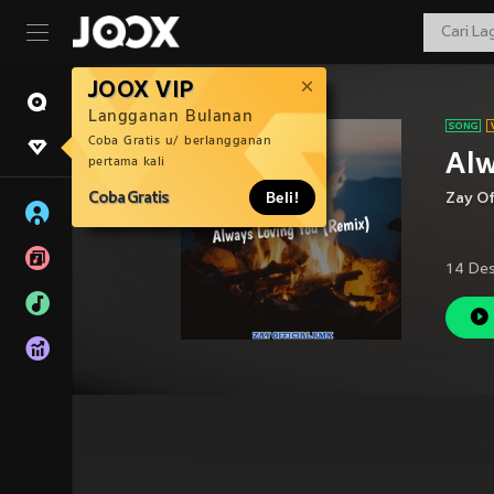
JOOX VIP
Langganan Bulanan
Coba Gratis u/ berlangganan
Alw
pertama kali
Coba Gratis
Beli!
Zay Of
14 De