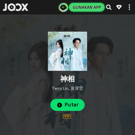
GUNAKAN APP
神相
Terry Lin
,
黄霄雲
Putar