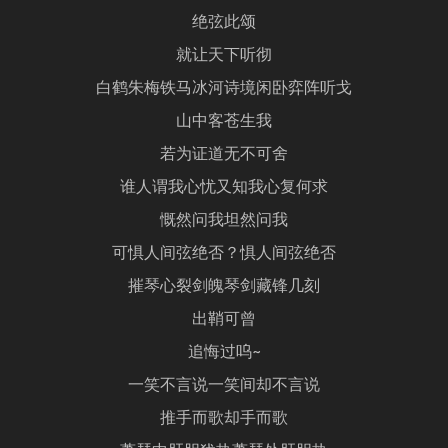
绝弦此颂
就让天下听彻
白鹤朱梅铁马冰河诗境闲卧弈阵听戈
山中客苍生我
若为证道无不可舍
谁人谓我心忧又知我心复何求
慨然问我坦然问我
可惧人间弦绝否？惧人间弦绝否
摧琴心裂剑魄琴剑藏锋几刻
出鞘可曾
追悔过呜~
一笑不言说一笑间却不言说
推手而歌却手而歌