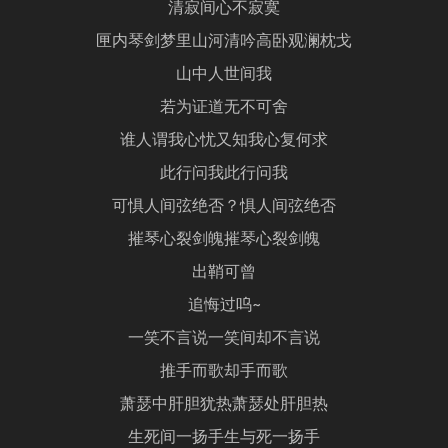
清寂间心不寂寞
匣内琴剑梦里山河清吟高卧观澜枕戈
山中人世间我
若为证道无不可舍
谁人谓我心忧又知我心复何求
此行问我此行问我
可惧人间弦绝否？惧人间弦绝否
摧琴心裂剑魄摧琴心裂剑魄
出鞘可曾
追悔过呜~
一笑不言说一笑间却不言说
推手而歌却手而歌
萧瑟中肝胆犹热萧瑟处肝胆热
生死间一扬手生与死一扬手