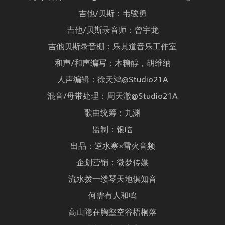
吉他/贝斯：韦骏勇
吉他/贝斯录音师：曾宇龙
吉他贝斯录音棚：乐其道音乐工作室
和声/和声编写：木糖醇，胡维纳
人声编辑：徐天鸿@Studio21A
混音/母带处理：周天澈@Studio21A
歌曲统筹：九渊
监制：银临
出品：逆水寒×雷火音频
企划营销：微梦传媒
流水拨一缕琴天地俱知音
何需有人和鸣
高山隐在胸壑空谷梧桐落