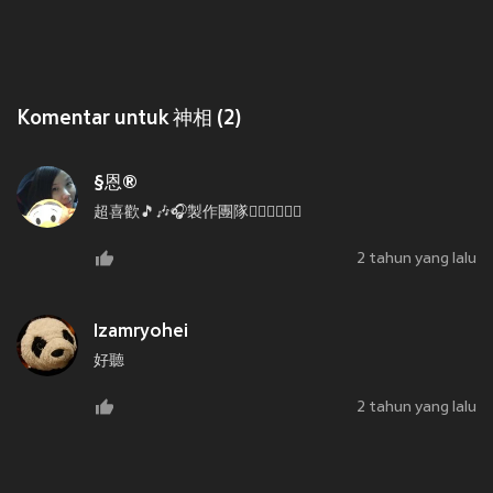
Komentar untuk 神相 (2)
§恩®
超喜歡🎵🎶🎧製作團隊👍🏻👍🏻👍🏻
2 tahun yang lalu
Izamryohei
好聽
2 tahun yang lalu