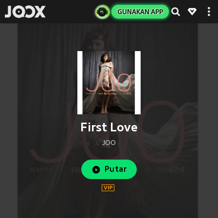
GUNAKAN APP
First Love
JOO
Putar