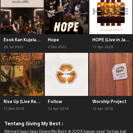
Esok Kan Kujelang
Hope
HOPE (Live in Java Jazz 2013)
28 Jul 2023
2 Des 2022
17 Apr 2020
Rise Up (Live Recording)
Follow
Worship Project
17 Mei 2018
12 Apr 2018
12 Apr 2018
Tentang Giving My Best :
Nikmati lagu-lagu Giving My Best di JOOX kapan saja! Setiap kali