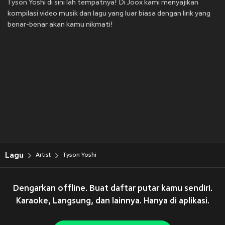
Tyson Yoshi di sini lah tempatnya! Di Joox kami menyajikan
kompilasi video musik dan lagu yang luar biasa dengan lirik yang
benar-benar akan kamu nikmati!
Lagu
Artist
Tyson Yoshi
Dengarkan offline. Buat daftar putar kamu sendiri.
Karaoke, Langsung, dan lainnya. Hanya di aplikasi.