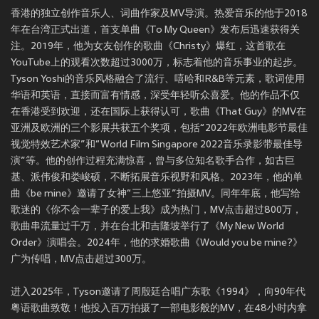
香港的独立创作音乐人、词曲作家及MV导演。热爱音乐的他于2018
年在台湾正式出道，首支单曲《To My Queen》发布后迅速获得关
注。2019年，他为女友创作的歌曲《Christy》爆红，这首歌在
YouTube上的观看次数超过3000万，标志着他的音乐事业的起步。
Tyson Yoshi的音乐风格融合了流行、嘻哈和R&B等元素，歌词使用
华语和英语，直接而富有情感，深受年轻听众喜爱。他的作品不仅
在香港受到欢迎，还在国际上获得认可，歌曲《That Guy》的MV在
亚洲及欧洲的三个影展共获五个奖项，包括“2022年欧洲电影节最佳
视觉特效艺术家”和“World Film Singapore 2022音乐录影带最佳导
演”等。他的创作过程充满惊喜，曾与多位知名歌手合作，如古巨
基、派伟俊和娄峻硕，不断拓展音乐视野和风格。2023年，他的单
曲《be mine》邀请了女神“三上悠亚”拍摄MV。同年年底，他写给
歌迷的《你不会一辈子的爱上我》成为热门，MV点击超过800万，
歌曲串流量过千万，并在台北和吉隆坡举行了《My New World
Order》演唱会。2024年，他的求婚歌曲《Would you be mine?》
广为传唱，MV点击超过300万。
进入2025年，Tyson邀请了周殷廷合唱广东歌《1994》，向90年代
粤语歌曲致敬！他投入百万拍摄了一部电影般的MV，在48小时内拿