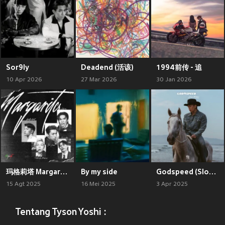
Sor9ly
Deadend (活该)
1994前传 - 追
10 Apr 2026
27 Mar 2026
30 Jan 2026
玛格莉塔 Margarita
By my side
Godspeed (Slow Dance Version)
15 Agt 2025
16 Mei 2025
3 Apr 2025
Tentang Tyson Yoshi :