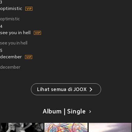
3
optimistic
optimistic
4
see you in hell
see you in hell
5
december
december
Lihat semua di JOOX
Album | Single