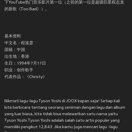
下YouTube热门音乐影片第一位（之前的第一位是超级巨星权志龙
的新歌《Too Bad》）。
基本资料
中文名：程浚彦
国籍：中国
出生地：香港
生日：1994年7月17日
职业：创作歌手
代表作品：《Christy》
Nikmati lagu-lagu Tyson Yoshi di JOOX kapan saja! Setiap kali
kita berbicara tentang seorang seniman dengan lagu dan album
yang luar biasa, kita tidak bisa melewatkan satu nama yaitu
Tyson Yoshi.Tyson Yoshi adalah salah satu artis populer yang
memiliki pengikut 12,843 .Jika kamu juga mencari lagu -lagu