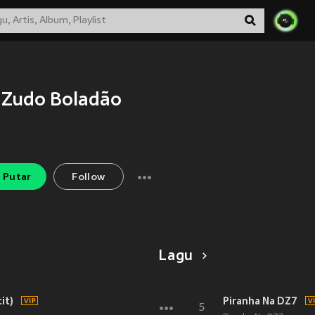
Zudo Boladão
Putar
Follow
Lagu
it)
Piranha Na DZ7
5