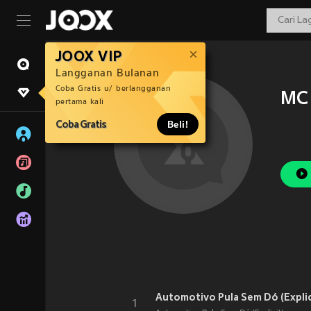
JOOX VIP
Langganan Bulanan
Coba Gratis u/ berlangganan
MC 
pertama kali
Coba Gratis
Beli!
Automotivo Pula Sem Dó (Explic
1