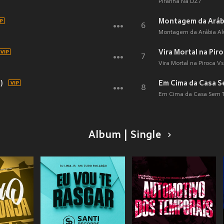
Piranha Na DZ7
Montagem da Arábia
6
Montagem da Arábia Aluc
Vira Mortal na Pir
7
Vira Mortal na Piroca Vs
)
Em Cima da Casa Se
8
Em Cima da Casa Sem Tet
Album | Single