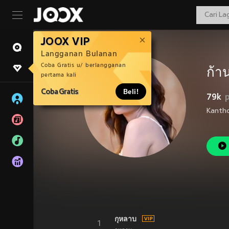
JOOX VIP
Langganan Bulanan
Coba Gratis u/ berlangganan
ก้าน
pertama kali
Coba Gratis
Beli!
79k
กุหลาบ
1