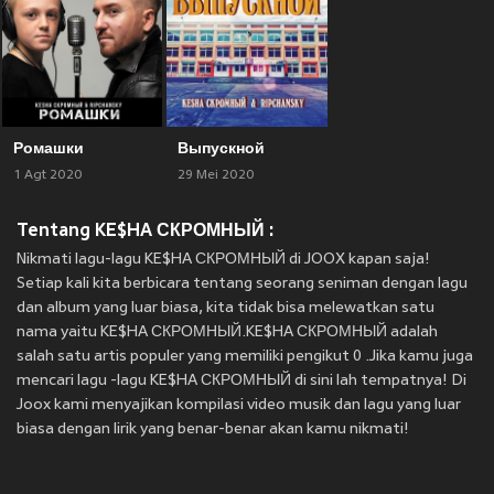
Ромашки
Выпускной
1 Agt 2020
29 Mei 2020
Tentang KE$HA СКРОМНЫЙ :
Nikmati lagu-lagu KE$HA СКРОМНЫЙ di JOOX kapan saja!
Setiap kali kita berbicara tentang seorang seniman dengan lagu
dan album yang luar biasa, kita tidak bisa melewatkan satu
nama yaitu KE$HA СКРОМНЫЙ.KE$HA СКРОМНЫЙ adalah
salah satu artis populer yang memiliki pengikut 0 .Jika kamu juga
mencari lagu -lagu KE$HA СКРОМНЫЙ di sini lah tempatnya! Di
Joox kami menyajikan kompilasi video musik dan lagu yang luar
biasa dengan lirik yang benar-benar akan kamu nikmati!