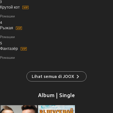
3
Крутой кот
Ромашки
4
Рыжая
Ромашки
5
Фантазёр
Ромашки
Lihat semua di JOOX
Album | Single