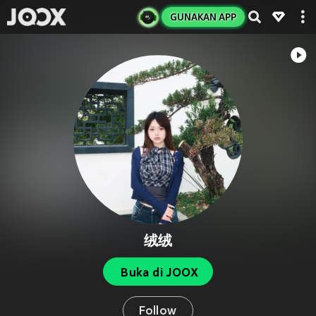
GUNAKAN APP
绒绒
Buka di JOOX
Follow