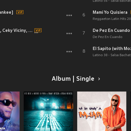
Latino 56 - Salsa Bacha
Yankee]
Mami Yo Quisiera
6
Reggaeton Latin Hits 2
Baila En La Calle (with El Pekeno, Ceky Viciny, Tali Goya, El Cherry Scom, Mozart La Para, Shelow Shaq & Sujeto Oro 24)
De Pez En Cuando
7
De Pez En Cuando
El Sapito (with Mo
8
Latino 38 - Salsa Bacha
Album | Single