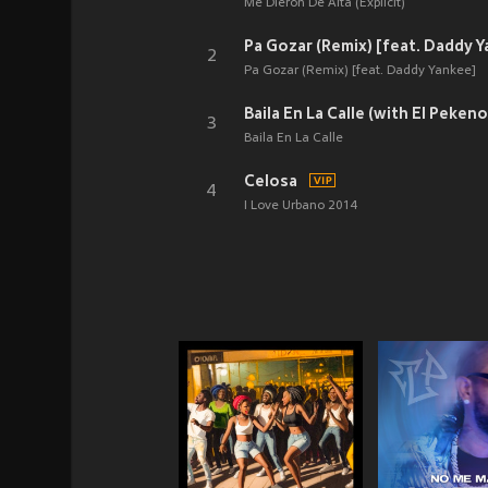
Me Dieron De Alta (Explicit)
Pa Gozar (Remix) [feat. Daddy 
2
Pa Gozar (Remix) [feat. Daddy Yankee]
3
Baila En La Calle
Celosa
4
I Love Urbano 2014