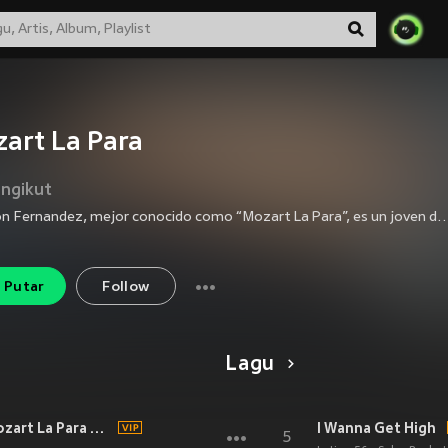
art La Para
ngikut
Erickson Fernandez, mejor conocido como “Mozart La Para”, es un joven de 19 años nacido en Santo Domingo, Republica Dominicana. Actualmente reside en el barrio de Los Almirantes de la capital. Desde los 14 años, comenzo en el movimiento urbano dominicano, especificamente en el area del “Freestyle” o improvisacion, donde ha ganado muchos concursos, premios y respeto de la calle. Para muchos, es considerado el mejor rapero “estilo libre” de la Republica Dominicana. A pesar de haber sido eliminado en los finales de La Batalla d
Putar
Follow
Lagu
No Me Niegues (Remix) [feat. Mozart La Para & La Insuperable]
I Wanna Get High
5