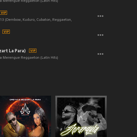
ta Merengue Reggaeton (Latin Hits)
013 (Dembow, Kuduro, Cubaton, Reggaeton, Fitness, Merengueton, Merengue Urban
zart La Para)
ta Merengue Reggaeton (Latin Hits)