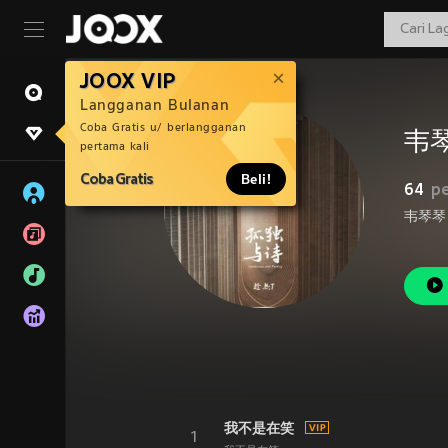
JOOX VIP
Langganan Bulanan
Coba Gratis u/ berlangganan
韦
pertama kali
Coba Gratis
Beli!
64
p
韦琴琴
我不是在笑
1