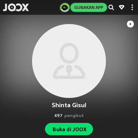
GUNAKAN APP
Shinta Gisul
497
pengikut
Buka di JOOX