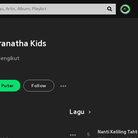
anatha Kids
pengikut
Putar
Follow
Lagu
Nanti Keliling Tah
5