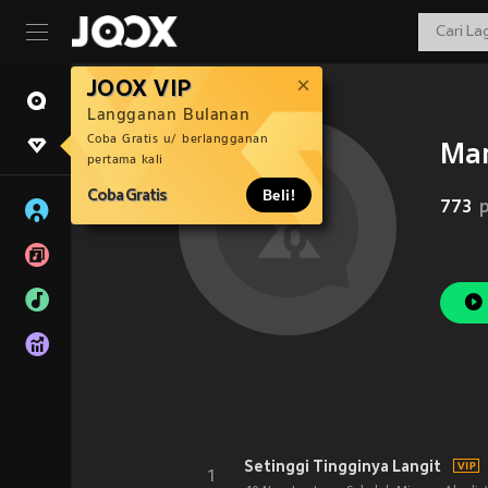
JOOX VIP
Langganan Bulanan
Coba Gratis u/ berlangganan
Mar
pertama kali
Coba Gratis
Beli!
773
Setinggi Tingginya Langit
1