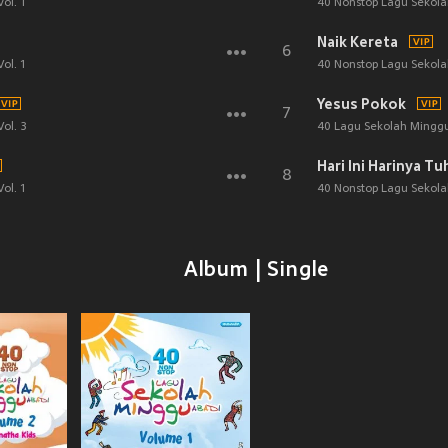
ol. 1
40 Nonstop Lagu Sekolah
Naik Kereta
6
ol. 1
40 Nonstop Lagu Sekolah
Yesus Pokok
7
ol. 3
40 Lagu Sekolah Minggu 
Hari Ini Harinya Tu
8
ol. 1
40 Nonstop Lagu Sekolah
Album | Single