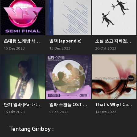
초대형 노래방 서바이벌 VS SEMI FINAL (King of Karaoke: VS SEMI FINAL)
별책 (appendix)
소설 쓰고 자빠졌네 (Novel)
15 Des 2023
15 Des 2023
26 Okt 2023
단기 알바 (Part-time Job)
일타 스캔들 OST Part 4
That's Why I Can't Talk About Love
15 Okt 2023
5 Feb 2023
14 Des 2022
Tentang Giriboy :