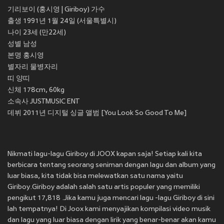
기리보이 (홍시영 | Giriboy) 가수
출생 1991년 1월 24일 (서울특별시)
나이 23세 (만22세)
성별 남성
본명 홍시영
별자리 물병자리
띠 양띠
신체 178cm, 60kg
소속사 JUSTMUSIC ENT
데뷔 2011년 디지털 싱글 앨범 [You Look So Good To Me]
Nikmati lagu-lagu Giriboy di JOOX kapan saja! Setiap kali kita
berbicara tentang seorang seniman dengan lagu dan album yang
luar biasa, kita tidak bisa melewatkan satu nama yaitu
Giriboy.Giriboy adalah salah satu artis populer yang memiliki
pengikut 17,818 .Jika kamu juga mencari lagu -lagu Giriboy di sini
lah tempatnya! Di Joox kami menyajikan kompilasi video musik
dan lagu yang luar biasa dengan lirik yang benar-benar akan kamu