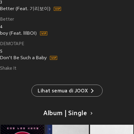
3
Better (Feat. 기리보이)
Better
4
boy (Feat. lIlBOI)
DEMOTAPE
5
Don't Be Such a Baby
Shake It
Lihat semua di JOOX
Album | Single