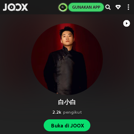
GUNAKAN APP
白小白
2.2k
pengikut
Buka di JOOX