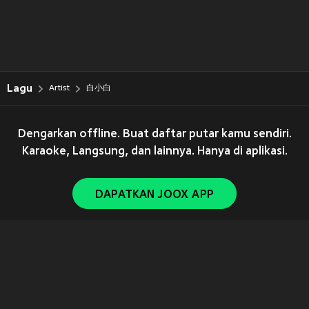
Lagu
Artist
白小白
Dengarkan offline. Buat daftar putar kamu sendiri.
Karaoke, Langsung, dan lainnya. Hanya di aplikasi.
DAPATKAN JOOX APP
Copyright © 2011-
2026
Tencent. All Rights Reserved