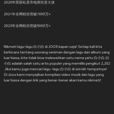
2020年荣获松原市电商扶贫大使
2021年全网粉丝突破7000万+
2023年全网粉丝突破9000万+
Nikmati lagu-lagu 白小白 di JOOX kapan saja! Setiap kali kita
berbicara tentang seorang seniman dengan lagu dan album yang
luar biasa, kita tidak bisa melewatkan satu nama yaitu 白小白.白
小白 adalah salah satu artis populer yang memiliki pengikut 2,202
.Jika kamu juga mencari lagu -lagu 白小白 di sini lah tempatnya!
Di Joox kami menyajikan kompilasi video musik dan lagu yang
luar biasa dengan lirik yang benar-benar akan kamu nikmati!