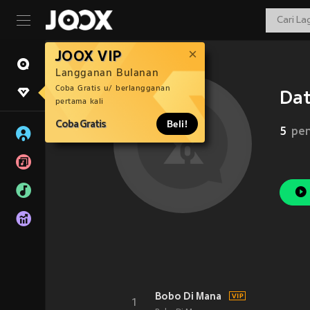
JOOX VIP
Langganan Bulanan
Coba Gratis u/ berlangganan
Dat
pertama kali
Coba Gratis
Beli!
5
pen
Bobo Di Mana
1