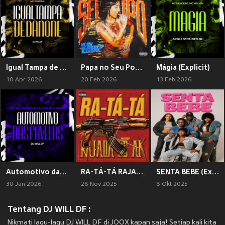
Igual Tampa de Danone (Explicit)
Papa no Seu Popo (Explicit)
Mágia (Explicit)
10 Apr 2026
20 Feb 2026
13 Feb 2026
Automotivo das Favelas (Explicit)
RA-TÁ-TÁ RAJADA DE AK (Explicit)
SENTA BEBE (Explicit)
30 Jan 2026
28 Nov 2025
8 Okt 2025
Tentang DJ WILL DF :
Nikmati lagu-lagu DJ WILL DF di JOOX kapan saja! Setiap kali kita