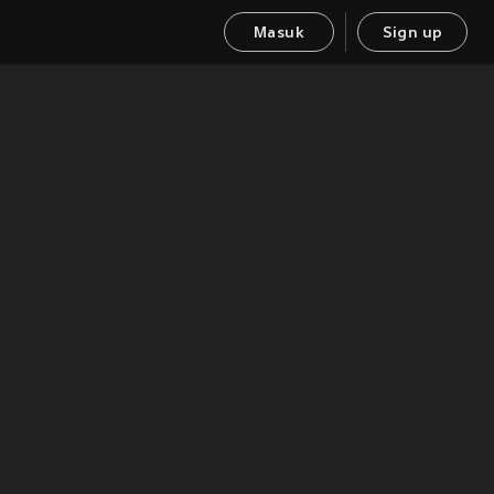
Masuk
Sign up