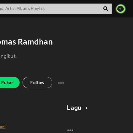
omas Ramdhan
ngikut
Putar
Follow
Lagu