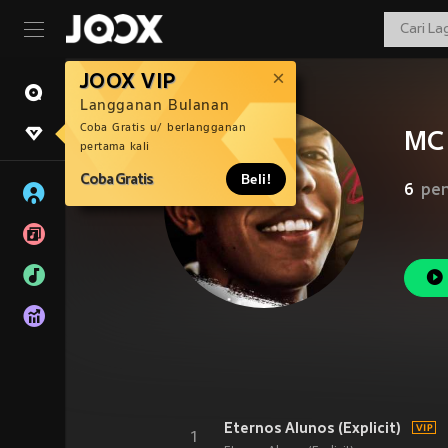
JOOX VIP
Langganan Bulanan
Coba Gratis u/ berlangganan
MC
pertama kali
Coba Gratis
Beli!
6
pen
Eternos Alunos (Explicit)
1