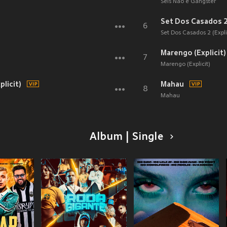
Seis Não é Gângster
Set Dos Casados 2 
6
Set Dos Casados 2 (Expli
Marengo (Explicit)
7
Marengo (Explicit)
licit)
Mahau
8
Mahau
Album | Single