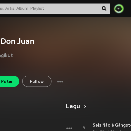
 Don Juan
gikut
Putar
Follow
Lagu
Seis Não é Gângst
5