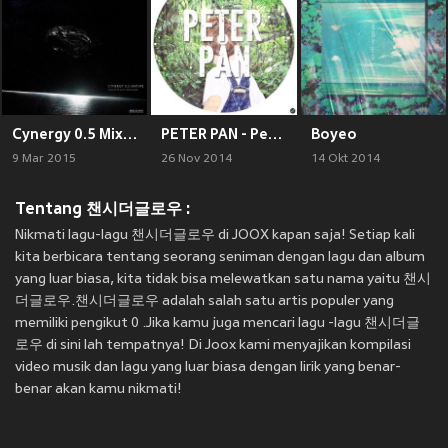
Cynergy 0.5 Mixtape
PETER PAN - Peter Pan
Boyeo
9 Mar 2015
26 Nov 2014
14 Okt 2014
Tentang 챈시더글로우 :
Nikmati lagu-lagu 챈시더글로우 di JOOX kapan saja! Setiap kali
kita berbicara tentang seorang seniman dengan lagu dan album
yang luar biasa, kita tidak bisa melewatkan satu nama yaitu 챈시
더글로우.챈시더글로우 adalah salah satu artis populer yang
memiliki pengikut 0 .Jika kamu juga mencari lagu -lagu 챈시더글
로우 di sini lah tempatnya! Di Joox kami menyajikan kompilasi
video musik dan lagu yang luar biasa dengan lirik yang benar-
benar akan kamu nikmati!