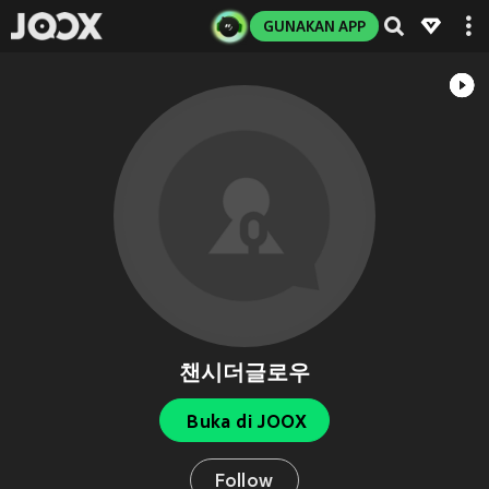
GUNAKAN APP
챈시더글로우
Buka di JOOX
Follow