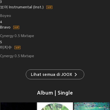
3
보여 Instrumental (Inst.)
Boyeo
4
Bravo
Cynergy 0.5 Mixtape
5
미지수
Cynergy 0.5 Mixtape
Lihat semua di JOOX
Album | Single