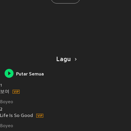
Lagu
Putar Semua
1
보여
Boyeo
2
Life Is So Good
Boyeo