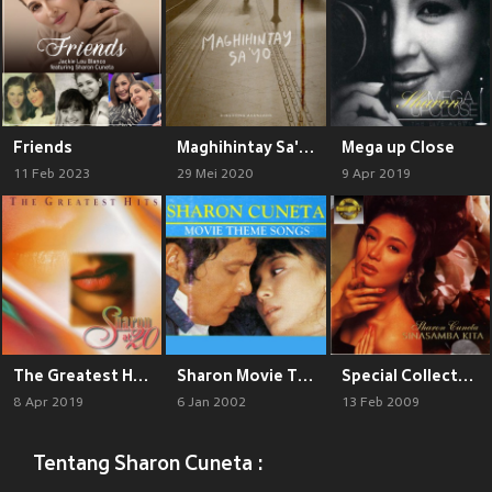
Friends
Maghihintay Sa'Yo
Mega up Close
11 Feb 2023
29 Mei 2020
9 Apr 2019
The Greatest Hits: Sharon at 20
Sharon Movie Theme Songs
Special Collector's Edition: Sinasamba Kita
8 Apr 2019
6 Jan 2002
13 Feb 2009
Tentang Sharon Cuneta :