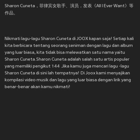
Sharon Cuneta，菲律宾女歌手、演员，发表《All I Ever Want》等
作品。
Nikmati lagu-lagu Sharon Cuneta di JOOX kapan saja! Setiap kali
kita berbicara tentang seorang seniman dengan lagu dan album
yang luar biasa, kita tidak bisa melewatkan satu nama yaitu
Sharon Cuneta.Sharon Cuneta adalah salah satu artis populer
yang memiliki pengikut 144 .Jika kamu juga mencari lagu -lagu
Sharon Cuneta di sini lah tempatnya! Di Joox kami menyajikan
kompilasi video musik dan lagu yang luar biasa dengan lirik yang
benar-benar akan kamu nikmati!