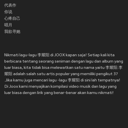
代表作
你说
心疼自己
唱月
我欲寻她
Nikmati lagu-lagu 李耀阳 di JOOX kapan saja! Setiap kali kita
berbicara tentang seorang seniman dengan lagu dan album yang
luar biasa, kita tidak bisa melewatkan satu nama yaitu 李耀阳.李
耀阳 adalah salah satu artis populer yang memiliki pengikut 37
.Jika kamu juga mencari lagu -lagu 李耀阳 di sini lah tempatnya!
Di Joox kami menyajikan kompilasi video musik dan lagu yang
luar biasa dengan lirik yang benar-benar akan kamu nikmati!