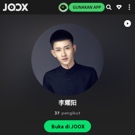
GUNAKAN APP
李耀阳
37
pengikut
Buka di JOOX