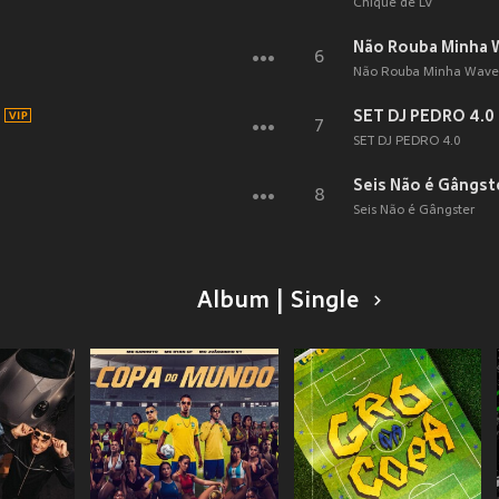
Chique de LV
Não Rouba Minha 
6
Não Rouba Minha Wave
SET DJ PEDRO 4.0 (
7
SET DJ PEDRO 4.0
Seis Não é Gângst
8
Seis Não é Gângster
Album | Single