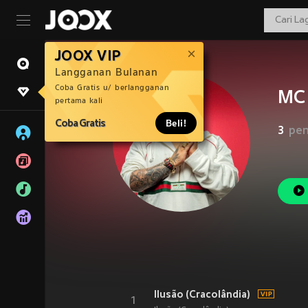
JOOX VIP
Langganan Bulanan
Coba Gratis u/ berlangganan
MC 
pertama kali
Coba Gratis
Beli!
3
pen
Ilusão (Cracolândia)
1