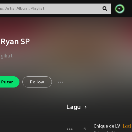
Ryan SP
gikut
Putar
Follow
Lagu
Chique de LV
5