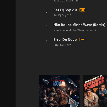
Ilusão (Cracolândia)
Set Dj Boy 2.0
2
Set Dj Boy 2.0
Não Rouba Minha Wave (Remix)
3
Não Rouba Minha Wave (Remix)
Errei De Novo
4
Errei De Novo