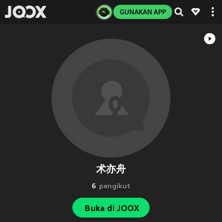
GUNAKAN APP
术亦舟
6
pengikut
Buka di JOOX