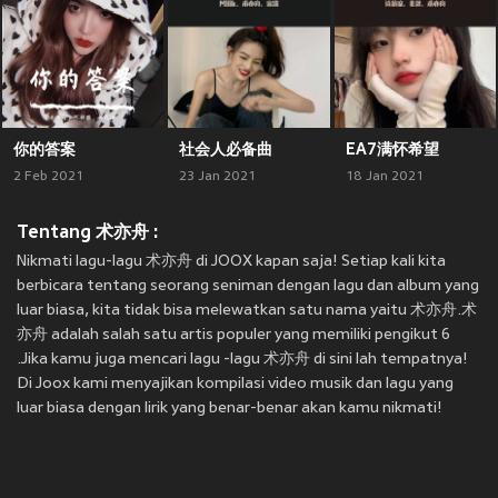
你的答案
社会人必备曲
EA7满怀希望
2 Feb 2021
23 Jan 2021
18 Jan 2021
Tentang 术亦舟 :
Nikmati lagu-lagu 术亦舟 di JOOX kapan saja! Setiap kali kita
berbicara tentang seorang seniman dengan lagu dan album yang
luar biasa, kita tidak bisa melewatkan satu nama yaitu 术亦舟.术
亦舟 adalah salah satu artis populer yang memiliki pengikut 6
.Jika kamu juga mencari lagu -lagu 术亦舟 di sini lah tempatnya!
Di Joox kami menyajikan kompilasi video musik dan lagu yang
luar biasa dengan lirik yang benar-benar akan kamu nikmati!