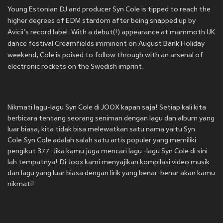
Young Estonian DJ and producer Syn Cole is tipped to reach the
higher degrees of EDM stardom after being snapped up by
Avicii’s record label. With a debut(!) appearance at mammoth UK
dance festival Creamfields imminent on August Bank Holiday
weekend, Cole is poised to follow through with an arsenal of
electronic rockets on the Swedish imprint.
Nikmati lagu-lagu Syn Cole di JOOX kapan saja! Setiap kali kita
berbicara tentang seorang seniman dengan lagu dan album yang
luar biasa, kita tidak bisa melewatkan satu nama yaitu Syn
Cole.Syn Cole adalah salah satu artis populer yang memiliki
pengikut 377 .Jika kamu juga mencari lagu -lagu Syn Cole di sini
lah tempatnya! Di Joox kami menyajikan kompilasi video musik
dan lagu yang luar biasa dengan lirik yang benar-benar akan kamu
nikmati!