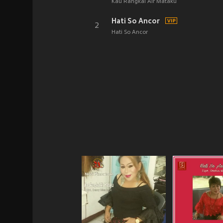
Kau Rangkai Air Mataku
Hati So Ancor
2
Hati So Ancor