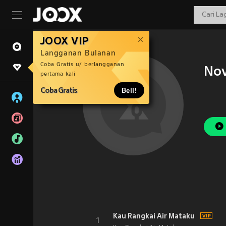
JOOX VIP
Langganan Bulanan
Coba Gratis u/ berlangganan
Nov
pertama kali
Coba Gratis
Beli!
Kau Rangkai Air Mataku
1