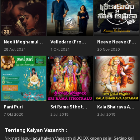
Neeli Meghamulalo (From "35 Chinna Katha Kaadu")
Velledare (From "Swa")
Neeve Neeve (From"Srikakulam To South Africa Without Visa")
28 Agt 2024
1 Okt 2021
20 Nov 2020
Pani Puri
Sri Rama Sthothralu
Kala Bhairava Astakam
7 Okt 2020
2 Jul 2018
2 Jul 2018
Tentang Kalyan Vasanth :
Nikmati lagu-lagu Kalyan Vasanth di JOOX kapan saja! Setiap kali