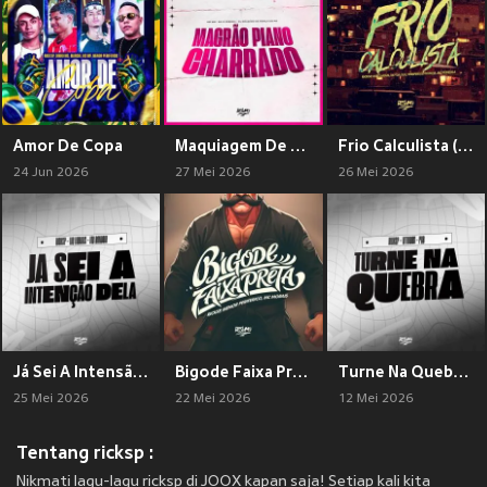
Amor De Copa
Maquiagem De Homem É Moto (Explicit)
Frio Calculista (Explicit)
24 Jun 2026
27 Mei 2026
26 Mei 2026
Já Sei A Intensão dela (Explicit)
Bigode Faixa Preta (Explicit)
Turne Na Quebra (Explicit)
25 Mei 2026
22 Mei 2026
12 Mei 2026
Tentang ricksp :
Nikmati lagu-lagu ricksp di JOOX kapan saja! Setiap kali kita