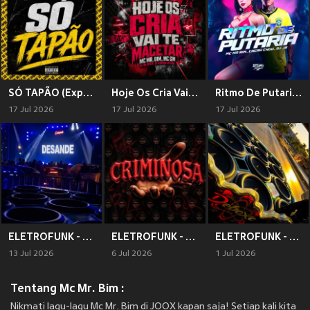
SÓ TAPÃO (Explicit)
Hoje Os Cria Vai Te Macetar (Explicit)
Ritmo De Putaria (Explicit)
17 Jul 2026
17 Jul 2026
17 Jul 2026
ELETROFUNK - LEITADA NA CARA x VOU BOTAR (Explicit)
ELETROFUNK - BUCETINHA CRIMINOSA (Explicit)
ELETROFUNK - CARTÃO DO BRADESCO x VOU PASSAR O CARTÃO (Explicit)
13 Jul 2026
6 Jul 2026
1 Jul 2026
Tentang Mc Mr. Bim :
Nikmati lagu-lagu Mc Mr. Bim di JOOX kapan saja! Setiap kali kita