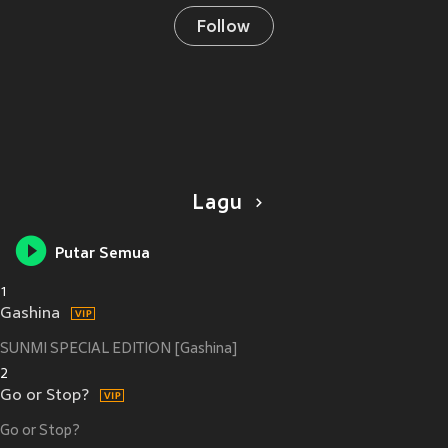
Follow
Lagu
Putar Semua
1
Gashina
SUNMI SPECIAL EDITION [Gashina]
2
Go or Stop?
Go or Stop?