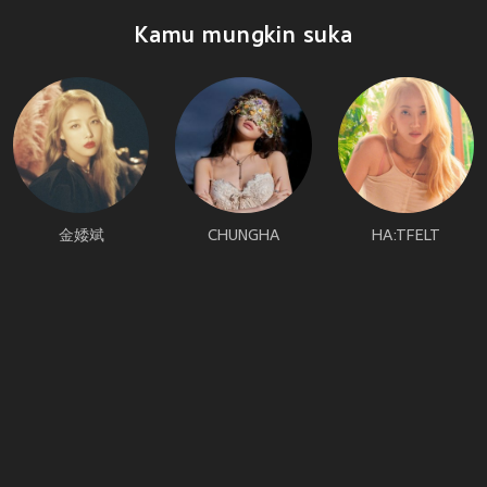
Kamu mungkin suka
金婑斌
CHUNGHA
HA:TFELT