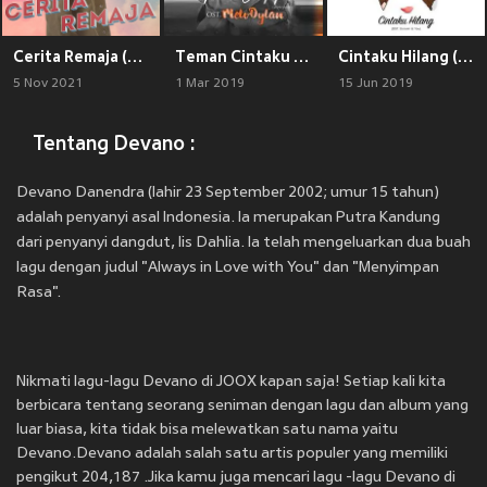
Cerita Remaja (Original soundtrack from "Teluk Alaska")
Teman Cintaku (From Melodylan Original Motion Pictures)
Cintaku Hilang (OST. Doremi & You)
5 Nov 2021
1 Mar 2019
15 Jun 2019
Tentang Devano :
Devano Danendra (lahir 23 September 2002; umur 15 tahun)
adalah penyanyi asal Indonesia. Ia merupakan Putra Kandung
dari penyanyi dangdut, Iis Dahlia. Ia telah mengeluarkan dua buah
lagu dengan judul "Always in Love with You" dan "Menyimpan
Rasa".
Nikmati lagu-lagu Devano di JOOX kapan saja! Setiap kali kita
berbicara tentang seorang seniman dengan lagu dan album yang
luar biasa, kita tidak bisa melewatkan satu nama yaitu
Devano.Devano adalah salah satu artis populer yang memiliki
pengikut 204,187 .Jika kamu juga mencari lagu -lagu Devano di