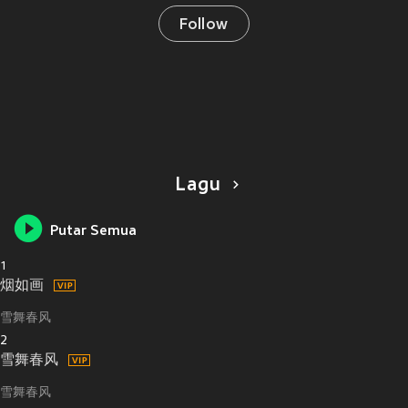
Follow
Lagu
Putar Semua
1
烟如画
雪舞春风
2
雪舞春风
雪舞春风