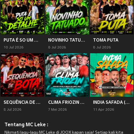
PUTA É SO UM DETALHE (Explicit)
NOVINHO TATUADO
TOMA PUTA
10 Jul 2026
8 Jul 2026
8 Jul 2026
SEQUÊNCIA DE BOTA
CLIMA FRIOZIN (Explicit)
INDIA SAFADA (Explicit)
8 Jul 2026
7 Mei 2026
11 Apr 2026
Tentang MC Leke :
Nikmati lagu-lagu MC Leke di JOOX kapan saja! Setiap kali kita