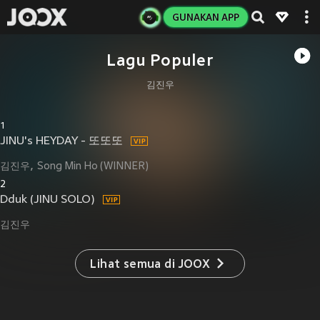
GUNAKAN APP
Lagu Populer
김진우
1
JINU's HEYDAY - 또또또
김진우
Song Min Ho (WINNER)
2
Dduk (JINU SOLO)
김진우
Lihat semua di JOOX