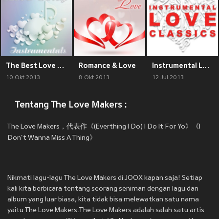
The Best Love Song Instrumentals
Romance & Love
Instrumental Love Classics
10 Okt 2013
8 Okt 2013
12 Jul 2013
Tentang The Love Makers :
The Love Makers，代表作《(Everthing I Do) I Do It For Yo》《I
Don't Wanna Miss A Thing》
Nikmati lagu-lagu The Love Makers di JOOX kapan saja! Setiap
kali kita berbicara tentang seorang seniman dengan lagu dan
album yang luar biasa, kita tidak bisa melewatkan satu nama
yaitu The Love Makers.The Love Makers adalah salah satu artis