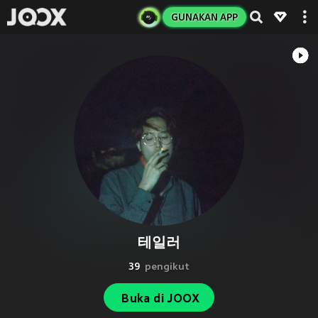
GUNAKAN APP
테일러
39
pengikut
Buka di JOOX