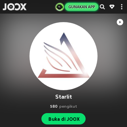
GUNAKAN APP
Starlit
580
pengikut
Buka di JOOX