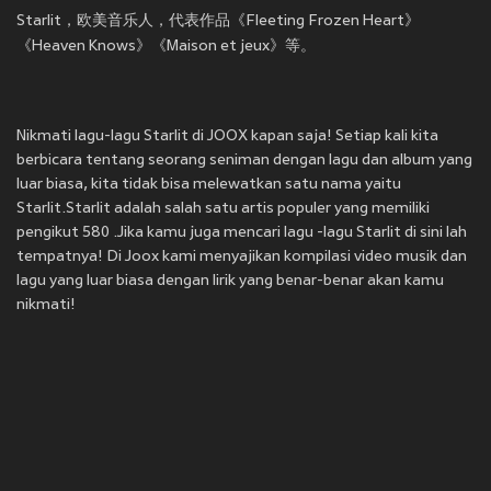
Starlit，欧美音乐人，代表作品《Fleeting Frozen Heart》
《Heaven Knows》《Maison et jeux》等。
Nikmati lagu-lagu Starlit di JOOX kapan saja! Setiap kali kita
berbicara tentang seorang seniman dengan lagu dan album yang
luar biasa, kita tidak bisa melewatkan satu nama yaitu
Starlit.Starlit adalah salah satu artis populer yang memiliki
pengikut 580 .Jika kamu juga mencari lagu -lagu Starlit di sini lah
tempatnya! Di Joox kami menyajikan kompilasi video musik dan
lagu yang luar biasa dengan lirik yang benar-benar akan kamu
nikmati!