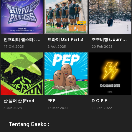
언프리티 랩스타 : 힙팝 프린세스 Track #0 (Unpretty Rapstar : HIP POP Princess Track #0)
트라이 OST Part.3
조조비행 (Journey)
17 Okt 2025
8 Agt 2025
20 Feb 2025
산 넘어 산 (Prod. dress) (Over The Mountain)
PEP
D.O.P.E.
5 Jun 2023
13 Mar 2022
11 Jan 2022
Tentang Gaeko :