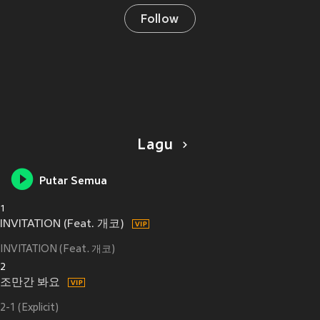
Follow
Lagu
Putar Semua
1
INVITATION (Feat. 개코)
INVITATION (Feat. 개코)
2
조만간 봐요
2-1 (Explicit)