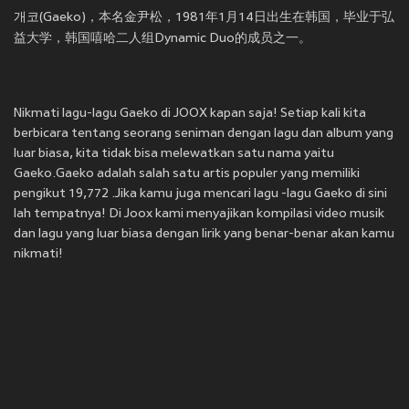
개코(Gaeko)，本名金尹松，1981年1月14日出生在韩国，毕业于弘
益大学，韩国嘻哈二人组Dynamic Duo的成员之一。
Nikmati lagu-lagu Gaeko di JOOX kapan saja! Setiap kali kita
berbicara tentang seorang seniman dengan lagu dan album yang
luar biasa, kita tidak bisa melewatkan satu nama yaitu
Gaeko.Gaeko adalah salah satu artis populer yang memiliki
pengikut 19,772 .Jika kamu juga mencari lagu -lagu Gaeko di sini
lah tempatnya! Di Joox kami menyajikan kompilasi video musik
dan lagu yang luar biasa dengan lirik yang benar-benar akan kamu
nikmati!