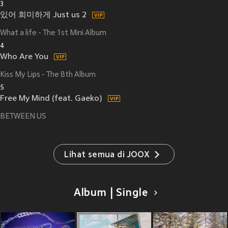
3
있어 희미하게 Just us 2
What a life - The 1st Mini Album
4
Who Are You
Kiss My Lips - The 8th Album
5
Free My Mind (feat. Gaeko)
BETWEEN US
Lihat semua di JOOX
Album | Single