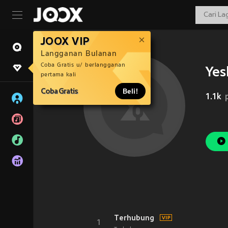
JOOX VIP
Langganan Bulanan
Coba Gratis u/ berlangganan
Ye
pertama kali
Coba Gratis
Beli!
1.1k
Terhubung
1