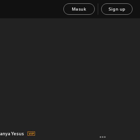
Masuk
Sign up
manya Yesus