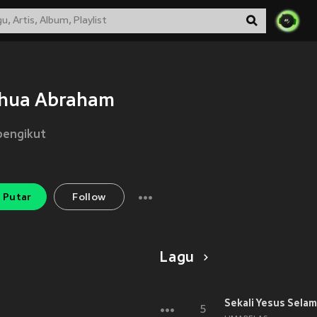
shua Abraham
pengikut
Putar
Follow
Lagu
Sekali Yesus Sela
5